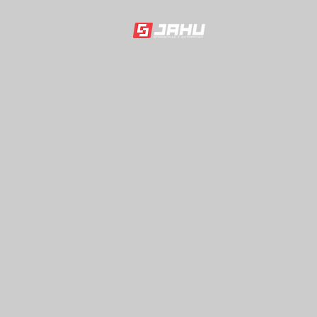
MATRIZ
Rua Robert Bosch, 28
Barra Funda - São Pau
11 3619-0000
Matriz
11 36
Goiás
62 31
Minas Gerais
31 40
Paraná
41 35
Pernambuco
81 40
Rio de Janeiro
21 40
Rio G. do Sul
51 25
São Paulo
11 36