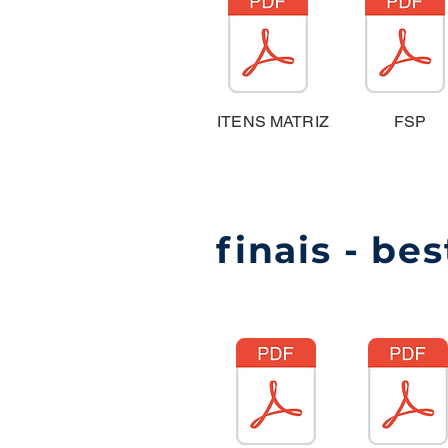
ITENS MATRIZ
FSP
finais - be