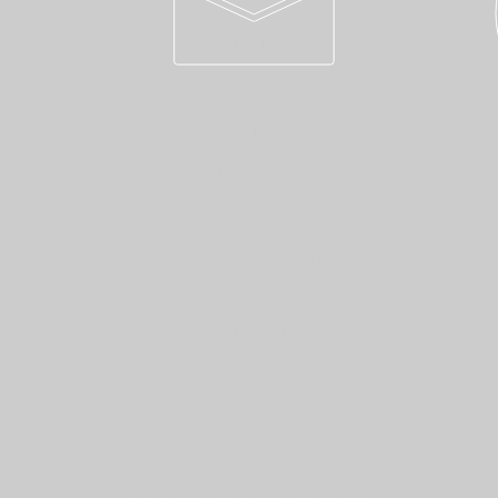
SOBRE NÓS
0
Empresa
lo - SP
Portfolio de Produtos
Marcas Parceiras
Catálogos
Notícias
19-0000
COMPRE ON-LINE
42-1020
63-7999
CATÁLOGO DIGITAL
42 1299
TRABALHE CONOSCO
62-9999
62-7999
00-7899
Política de Privacidade
12-4000