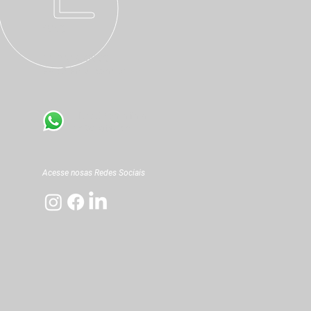
SAC
11 3619-0000
sac@jahu.com.br
CLIQUE
para falar
no WhatsApp
Acesse nosas Redes Sociais