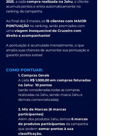
2025
, a cada
compra realizada na Jahu
, o cliente
acumula pontos e entra automaticamente no
ranking da campanha.
Ao final dos 3 meses, os
15 clientes com MAIOR
PONTUAÇÃO
no ranking, serão premiados com
uma
viagem inesquecível de Cruzeiro com
direito a acompanhante!
A pontuação é acumulada mensalmente, o que
amplia suas chances de aumentar sua pontuação e
garantir pontos extras!
COMO PONTUAR:
1. Compras Gerais
A cada
R$ 1.000,00 em compras faturadas
na Jahu: 10 pontos
(serão consideradas todas as compras
realizadas na Jahu, sendo marca Jahu e
demais comercializadas)
2. Mix de Marcas (6 marcas
participantes)
Além dos produtos Jahu, temos
6 marcas
de produtos participantes
da campanha
que podem
somar pontos à sua
classificação.