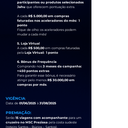
participantes ou produtos selecionados
Jahu
que oferecem pontuação extra.
A cada
R$ 5.000,00 em compras
faturadas nos aceleradores do mês: 1
ponto
Fique de olho: os aceleradores podem
mudar a cada mês!
5. Loja Virtual
A cada
R$ 500,00
em compras faturadas
pela
Loja Virtual: 1 ponto
6. Bônus de Frequência
Comprando nos
3 meses da campanha:
+450 pontos extras
Para garantir esse bônus, é necessário
atingir pelo menos
R$ 30.000,00 em
compras por mês
.
VIGÊNCIA
:
Data: de
01/06/2025
à
31/08/2025
PREMIAÇÃO:
Serão
15 viagens com acompanhante
para um
cruzeiro no MSC Preziosa
pela costa sudeste
(roteiro Santos – Búzios – Santos).