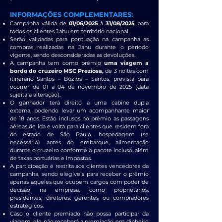
INFORMAÇÕES COMPLEMENTARES:
Campanha válida de
01/06/2025
à
31/08/2025
para
todos os clientes Jahu em território nacional.
Serão validadas para pontuação na campanha as
compras realizadas na Jahu durante o período
vigente, sendo desconsideradas as devoluções.
A campanha tem como prêmio
uma viagem a
bordo do cruzeiro MSC Preziosa,
de 3 noites com
itinerário Santos – Búzios – Santos, prevista para
ocorrer de 01 a 04 de novembro de 2025 (data
sujeita a alteração).
O ganhador terá direito a uma cabine dupla
externa, podendo levar um acompanhante maior
de 18 anos. Estão inclusos no prêmio as passagens
aéreas de ida e volta para clientes que residem fora
do estado de São Paulo, hospedagem (se
necessário) antes do embarque, alimentação
durante o cruzeiro conforme o pacote incluso, além
de taxas portuárias e impostos.
A participação é restrita aos clientes vencedores da
campanha, sendo elegíveis para receber o prêmio
apenas aqueles que ocupem cargos com poder de
decisão na empresa, como proprietários,
presidentes, diretores, gerentes ou compradores
estratégicos.
Caso o cliente premiado não possa participar da
viagem, ele não receberá a premiação em dinheiro