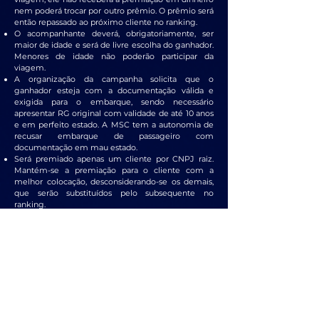
nem poderá trocar por outro prêmio. O prêmio será
então repassado ao próximo cliente no ranking.
O acompanhante deverá, obrigatoriamente, ser
maior de idade e será de livre escolha do ganhador.
Menores de idade não poderão participar da
viagem.
A organização da campanha solicita que o
ganhador esteja com a documentação válida e
exigida para o embarque, sendo necessário
apresentar RG original com validade de até 10 anos
e em perfeito estado. A MSC tem a autonomia de
recusar embarque de passageiro com
documentação em mau estado.
Será premiado apenas um cliente por CNPJ raiz.
Mantém-se a premiação para o cliente com a
melhor colocação, desconsiderando-se os demais,
que serão substituídos pelo subsequente no
ranking.
Em caso de empate na pontuação final, a
classificação seguirá os seguintes critérios de
desempate, na ordem abaixo:
1º - Maior faturamento geral (Jahu + Demais
Marcas) no período da campanha;
2º - Maior faturamento nos itens selecionados Jahu;
3º Maior faturamento acumulado nas marcas: Axios,
Monroe, Valclei, Continental, Dyna e Tekbond.
Este regulamento poderá sofrer alterações e será
atualizado sempre que houver qualquer mudança