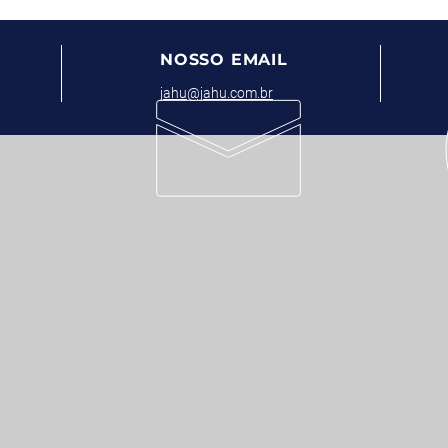
E
NOSSO EMAIL
jahu@jahu.com.br
SOBRE NÓS
0
Empresa
lo - SP
Portfolio de Produtos
Marcas Parceiras
Catálogos
Notícias
19-0000
COMPRE ON-LINE
42-1020
63-7999
CATÁLOGO DIGITAL
42 1299
TRABALHE CONOSCO
62-9999