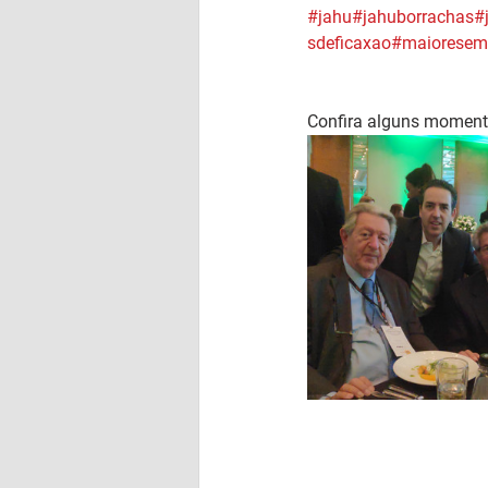
#jahu
#jahuborrachas
#
sdeficaxao
#maioresem
Confira alguns moment