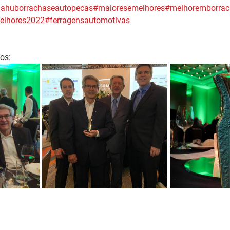
jahuborrachaseautopecas
#maioresemelhores
#melhoremborrac
elhores2022
#ferragensautomotivas
os: