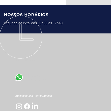
NOSSOS HORÁRIOS
Segunda a Sexta, das 08h00 às 17h48
SAC
11 3619-0000
sac@jahu.com.br
CLIQUE
para falar
no WhatsApp
Acesse nosas Redes Sociais