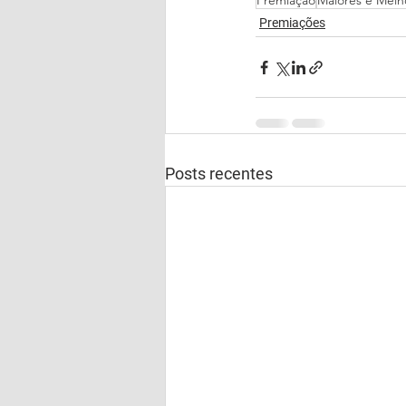
Premiação
Maiores e Melh
Premiações
Posts recentes