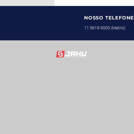
NOSSO TELEFON
11 3619-0000 (Matriz)
MATRIZ
Rua Robert Bosch, 28
Barra Funda - São Pau
11 3619-0000
Matriz
11 36
Goiás
62 31
Minas Gerais
31 40
Paraná
41 35
Pernambuco
81 40