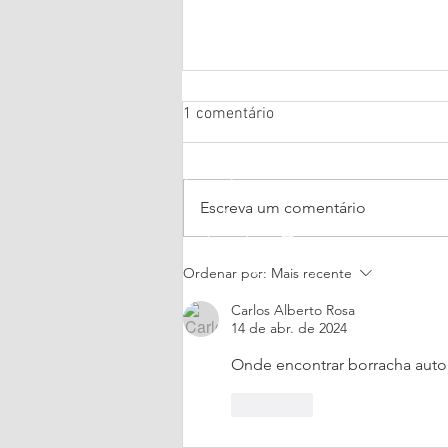
1 comentário
Escreva um comentário
Premiação Maiores e Melhores
Ordenar por:
Mais recente
2024
Carlos Alberto Rosa
14 de abr. de 2024
Onde encontrar borracha auto
Curtir