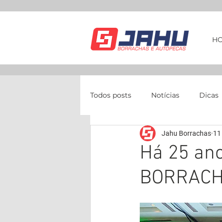
H
Todos posts
Notícias
Dicas
Jahu Borrachas
11
Há 25 an
BORRACH