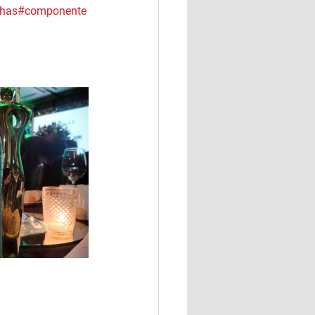
has
#componente