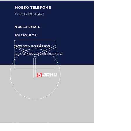
NOSSO TELEFONE
11 3619-0000
(Matriz)
NOSSO EMAIL
jahu@jahu.com.br
NOSSOS HORÁRIOS
Segunda a Sexta, das 08h00 às 17h48
MATRIZ
Rua Robert Bosch, 280
Barra Funda - São Paulo - SP
11 3619-0000
Matriz
11 3619-0000
Goiás
62 3142-1020
Minas Gerais
31 4063-7999
Paraná
41 3542 1299
Pernambuco
81 4062-9999
Rio de Janeiro
21 4062-7999
Rio G. do Sul
51 2500-7899