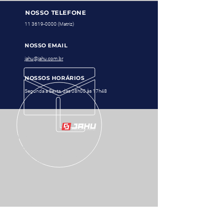
NOSSO TELEFONE
11 3619-0000
(Matriz)
NOSSO EMAIL
jahu@jahu.com.br
NOSSOS HORÁRIOS
Segunda a Sexta, das 08h00 às 17h48
MATRIZ
Rua Robert Bosch, 280
Barra Funda - São Paulo - SP
11 3619-0000
Matriz
11 3619-0000
Goiás
62 3142-1020
Minas Gerais
31 4063-7999
Paraná
41 3542 1299
Pernambuco
81 4062-9999
Rio de Janeiro
21 4062-7999
Rio G. do Sul
51 2500-7899