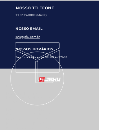
NOSSO TELEFONE
11 3619-0000
(Matriz)
NOSSO EMAIL
jahu@jahu.com.br
NOSSOS HORÁRIOS
Segunda a Sexta, das 08h00 às 17h48
MATRIZ
Rua Robert Bosch, 280
Barra Funda - São Paulo - SP
11 3619-0000
Matriz
11 3619-0000
Goiás
62 3142-1020
Minas Gerais
31 4063-7999
Paraná
41 3542 1299
Pernambuco
81 4062-9999
Rio de Janeiro
21 4062-7999
Rio G. do Sul
51 2500-7899